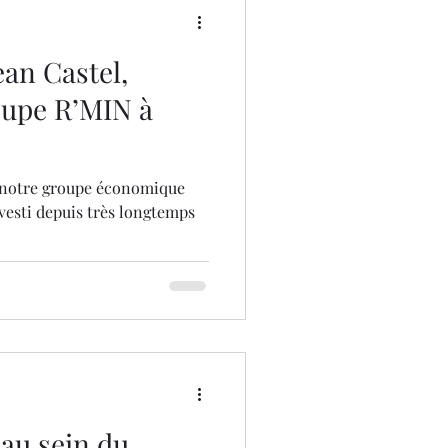
ean Castel,
oupe R’MIN à
e notre groupe économique
vesti depuis très longtemps
au sein du