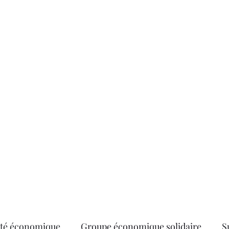
vité économique
Groupe économique solidaire
S