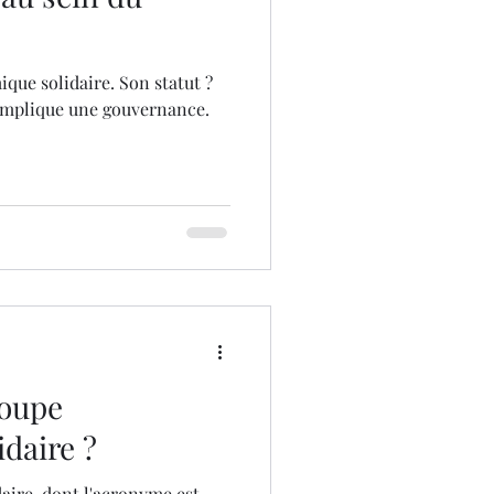
que solidaire. Son statut ?
 implique une gouvernance.
roupe
daire ?
ire, dont l'acronyme est