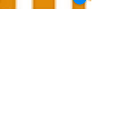
R'MIN Rédacteur
2 min de lecture
Des solutions RH pour vos
recrutements et plus encore