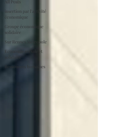
All Posts
insertion par l'activité
économique
Groupe économique
solidaire
Sur Rennes Métropole
Economie sociale et
solidaire
Ressources humaines